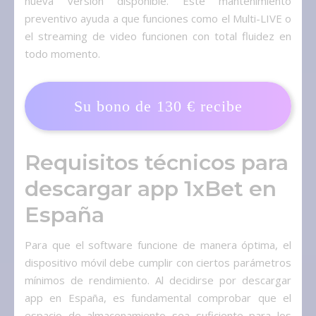
nueva versión
disponible. Este mantenimiento
preventivo ayuda a que funciones como el Multi-LIVE o
el streaming de video funcionen con total fluidez en
todo momento.
Su bono de 130 € recibe
Requisitos técnicos para
descargar app 1xBet en
España
Para que el software funcione de manera óptima, el
dispositivo móvil debe cumplir con ciertos parámetros
mínimos de rendimiento. Al decidirse por
descargar
app
en
España
, es fundamental comprobar que el
espacio de almacenamiento sea suficiente para los