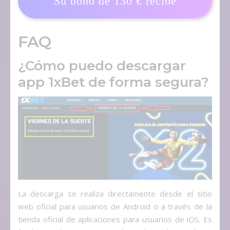
Su bono de 130 € recibe
FAQ
¿Cómo puedo descargar
app 1xBet de forma segura?
La descarga se realiza directamente desde el sitio
web oficial para usuarios de Android o a través de la
tienda oficial de aplicaciones para usuarios de iOS. Es