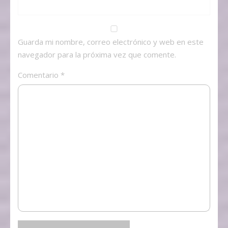
Guarda mi nombre, correo electrónico y web en este
navegador para la próxima vez que comente.
Comentario
*