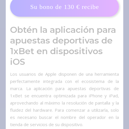
Su bono de 130 € recibe
Obtén la aplicación para
apuestas deportivas de
1xBet en dispositivos
iOS
Los usuarios de Apple disponen de una herramienta
perfectamente integrada con el ecosistema de la
marca. La
aplicación para apuestas deportivas
de
1xBet
se encuentra optimizada para iPhone y iPad,
aprovechando al máximo la resolución de pantalla y la
fluidez del hardware. Para comenzar a utilizarla, solo
es necesario buscar el nombre del operador en la
tienda de servicios de su dispositivo.