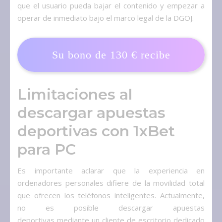
que el usuario pueda
bajar
el contenido y empezar a
operar de inmediato bajo el marco legal de la DGOJ.
Su bono de 130 € recibe
Limitaciones al
descargar apuestas
deportivas con 1xBet
para PC
Es importante aclarar que la experiencia en
ordenadores personales difiere de la movilidad total
que ofrecen los teléfonos inteligentes. Actualmente,
no es posible
descargar apuestas
deportivas
mediante un cliente de escritorio dedicado