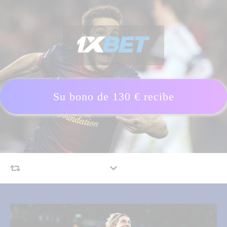
Su bono de 130 € recibe