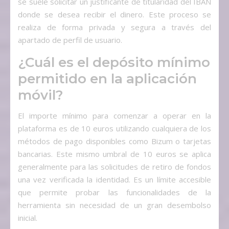
se suele solicitar un justificante de titularidad del IBAN
donde se desea recibir el dinero. Este proceso se
realiza de forma privada y segura a través del
apartado de perfil de usuario.
¿Cuál es el depósito mínimo
permitido en la aplicación
móvil?
El importe mínimo para comenzar a operar en la
plataforma es de 10 euros utilizando cualquiera de los
métodos de pago disponibles como Bizum o tarjetas
bancarias. Este mismo umbral de 10 euros se aplica
generalmente para las solicitudes de retiro de fondos
una vez verificada la identidad. Es un límite accesible
que permite probar las funcionalidades de la
herramienta sin necesidad de un gran desembolso
inicial.