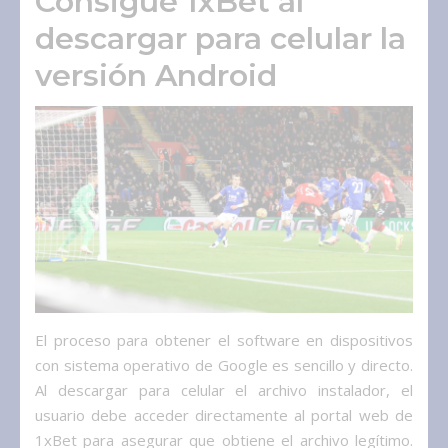
Consigue 1xBet al
descargar para celular la
versión Android
El proceso para obtener el software en dispositivos
con sistema operativo de Google es sencillo y directo.
Al
descargar para celular
el archivo instalador, el
usuario debe acceder directamente al portal web de
1xBet
para asegurar que obtiene el archivo legítimo.