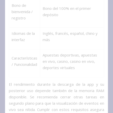
Bono de
Bono del 100% en el primer
bienvenida /
depósito
registro
Idiomas de la
Inglés, francés, español, chino y
interfaz
más
Apuestas deportivas, apuestas
Características
en vivo, casino, casino en vivo,
/ Funcionalidad
deportes virtuales
El rendimiento durante la
descarga de la app
y su
posterior uso depende también de la memoria RAM
disponible. Se recomienda cerrar otras tareas en
segundo plano para que la visualización de eventos en
vivo sea nítida. Cumplir con estos requisitos asegura