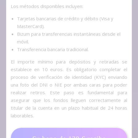
Los métodos disponibles incluyen:
Tarjetas bancarias de crédito y débito (Visa y
MasterCard).
Bizum para transferencias instantáneas desde el
móvil.
Transferencia bancaria tradicional.
El importe mínimo para depósitos y retiradas se
establece en 10 euros. Es obligatorio completar el
proceso de verificación de identidad (KYC) enviando
una foto del DNI o NIE por ambas caras para poder
realizar retiros. Este paso es fundamental para
asegurar que los fondos lleguen correctamente al
titular de la cuenta en un plazo habitual de 24 horas
laborables.