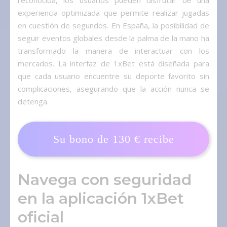
reconocida, los usuarios pueden disfrutar de una
experiencia optimizada que permite realizar jugadas
en cuestión de segundos. En
España
, la posibilidad de
seguir eventos globales desde la palma de la mano ha
transformado la manera de interactuar con los
mercados. La interfaz de
1xBet
está diseñada para
que cada usuario encuentre su deporte favorito sin
complicaciones, asegurando que la acción nunca se
detenga.
Su bono de 130 € recibe
Navega con seguridad
en la aplicación 1xBet
oficial